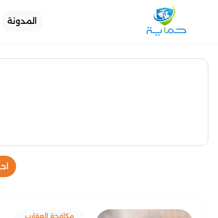
المدونة
احد
مكافحة العقارب