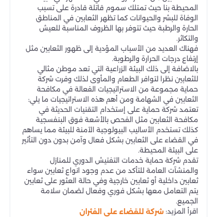
المحيطة بنا حيث تمتلك سموم قاتلة قادرة على تسبب
الوفاة للبشر والحيوانات كما تظهر الثعابين في المناطق
الحارة والرطبة حيث تتوفر بها الظروف المناسبة للعيش
والتكاثر.
فهناك العديد من الأسباب المؤدية إلى ظهور الثعابين مثل
إرتفاع درجات الحرارة والرطوبة.
بالاضافة إلى ذلك البيئة الزراعية التي تعد موطن مثالي
للثعابين نظرا لتوافر الطعام والمأوى لذلك وفرت شركة
حماية مجموعة من الاستراتيجيات الفعالة في مكافحة
الثعابين في الشهامة ومن أهم هذه الاستراتيجيات ما يلي:
تعتمد شركة حماية على إستخدام التقنيات الحديثة في
مكافحة الثعابين مثل الفحص بالأشعة فوق البنفسجية
كذلك تستخدم الأساليب البيولوجية الآمنة للبيئة مما يساهم
في القضاء على الثعابين بشكل فعال وآمن بدون دون التأثير
على البيئة المحيطة.
تقدم شركة حماية خدمات التفتيش الدوري للمنازل
والمنشآت العامة للتأكد من عدم وجود انواع ثعابين سواء
ثعابين داخلية أو ثعابين خارجية وفي حالة العثور على ثعابين
يتم التعامل معها بشكل فوري وفعال لضمان سلامة
الجميع.
اقرأ المزيد:
شركة للقضاء على الفئران