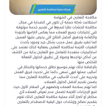
مكافحة الثعابين في الشهامة
استطاعت شركة حماية أن تكون في الصدارة في مجال
مكافحة الحشرات نظرا لتميزها في تقديم خدمة موثوقة
تلبي إحتياجات جميع العملاء مما يعكس التزامها بالجودة
والكفاءة وتحقيق أفضل النتائج التي يحرص عليها العميل.
كما تنفرد بفريق عمل مدرب بشكل جيد ومزود بأحدث
التقنيات اللازمة لمكافحة الثعابين بفعالية كذلك تعتمد على
استراتيجيات متعددة للتعامل مع الثعابين بداية من الكشف
عن أماكن تواجدها وصولا إلى تطبيق الحلول الفعالة
للتخلص منها.
بالإضافة لذلك تهتم بتوسيع نطاق خدماتها والابتكار في
أساليب عملها فهي تسعى دائما على تحديث فريق العمل
وتدريبه على أحدث الأساليب في مكافحة الثعابين مما
يضمن تقديم أفضل الحلول للعملاء.
كما تهتم بسلامة العملاء وتضعهم في المقام الأول حيث
تتبع الإجراءات اللازمة لضمان عدم تعرض العملاء لأي
مخاطر أو أضرار أثناء عملية مكافحة الثعابين كذلك تقوم
بتقديم نصائح وإرشادات حول كيفية الاصطدام بالثعابين