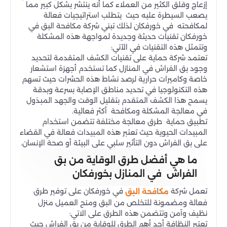
إزعاج وقلق الكثير من العملاء كما أنه ينتشر بشكل كبير مما
يصعب السيطرة عليه حيث يتطلب استراتيجيات فعالة
لمكافحته في خورفكان لذلك تبني شركة مكافحة البق في
خورفكان تقنيات حديثة وجديدة لمواجهة هذه المشكلة
وتتمثل هذه التقنيات في الآتي:
تعتمد شركة حماية على تقنيات الكشف المتقدمة لتحديد
وجود بق الفراش في المنازل كما تستخدم أجهزة استشعار
خاصة وكاميرات حرارية لرصد نشاط هذه الحشرات حيث تسهم
هذه التكنولوجيا في تحديد مناطق الإصابة بسرعة وبدقة
يسمح هذا الكشف المتقدم بتقليل الوقت والجهد المبذول
في معالجة المشكلة ومكافحة أكثر فعالية.
تطبيق حماية طرق معالجة مختلفة تتضمن استخدام
المبيدات الحيوية حيث تعتبر هذه المبيدات فعالة في القضاء
على بق الفراش دون التأثير سلبي على البيئة أو صحة الإنسان.
ما هي أفضل طرق الوقاية من بق
الفراش في المنازل بخورفكان
تعمل شركة
في خورفكان على توفير طرق
مكافحة البق
فعالة ومضمونة للتخلص من البق ومنح العميل منزل
نظيف وآمن وتتضمن هذه الطرق على الاتي:
تعتبر النظافة أحد أهم الطرق للوقاية من بق الفراش حيث