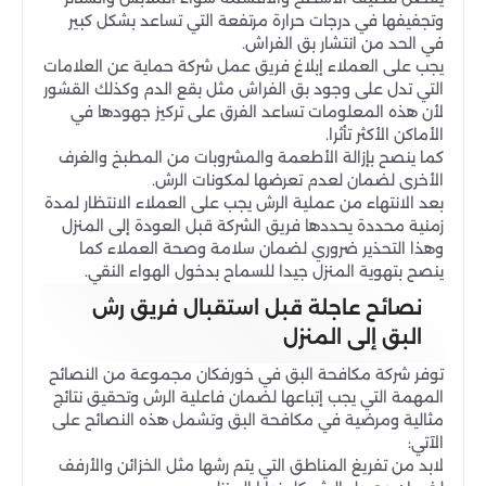
وتجفيفها في درجات حرارة مرتفعة التي تساعد بشكل كبير
في الحد من انتشار بق الفراش.
يجب على العملاء إبلاغ فريق عمل شركة حماية عن العلامات
التي تدل على وجود بق الفراش مثل بقع الدم وكذلك القشور
لأن هذه المعلومات تساعد الفرق على تركيز جهودها في
الأماكن الأكثر تأثرا.
كما ينصح بإزالة الأطعمة والمشروبات من المطبخ والغرف
الأخرى لضمان لعدم تعرضها لمكونات الرش.
بعد الانتهاء من عملية الرش يجب على العملاء الانتظار لمدة
زمنية محددة يحددها فريق الشركة قبل العودة إلى المنزل
وهذا التحذير ضروري لضمان سلامة وصحة العملاء كما
ينصح بتهوية المنزل جيدا للسماح بدخول الهواء النقي.
نصائح عاجلة قبل استقبال فريق رش
البق إلى المنزل
توفر شركة مكافحة البق في خورفكان مجموعة من النصائح
المهمة التي يجب إتباعها لضمان فاعلية الرش وتحقيق نتائج
مثالية ومرضية في مكافحة البق وتشمل هذه النصائح على
الآتي:
لابد من تفريغ المناطق التي يتم رشها مثل الخزائن والأرفف