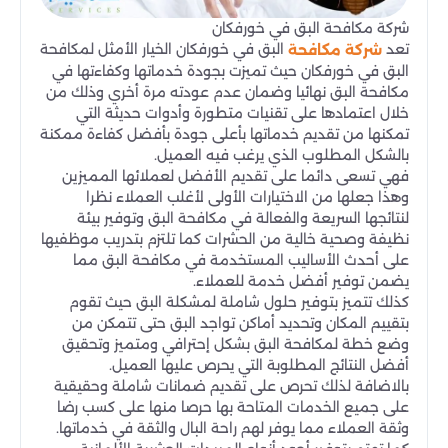
شركة مكافحة البق في خورفكان
تعد
البق في خورفكان الخيار الأمثل لمكافحة
شركة مكافحة
البق في خورفكان حيث تميزت بجودة خدماتها وكفاءتها في
مكافحة البق نهائيا وضمان عدم عودته مرة أخري وذلك من
خلال اعتمادها على تقنيات متطورة وأدوات حديثة التي
تمكنها من تقديم خدماتها بأعلى جودة بأفضل كفاءة ممكنة
بالشكل المطلوب الذي يرغب فيه العميل.
فهي تسعى دائما على تقديم الأفضل لعملائها المميزين
وهذا جعلها من الاختيارات الأولى لأغلب العملاء نظرا
لنتائجها السريعة والفعالة في مكافحة البق وتوفير بيئة
نظيفة وصحية خالية من الحشرات كما تلتزم بتدريب موظفيها
على أحدث الأساليب المستخدمة في مكافحة البق مما
يضمن توفير أفضل خدمة للعملاء.
كذلك تتميز بتوفير حلول شاملة لمشكلة البق حيث تقوم
بتقييم المكان وتحديد أماكن تواجد البق حتى تتمكن من
وضع خطة لمكافحة البق بشكل إحترافي ومتميز وتحقيق
أفضل النتائج المطلوبة التي يحرص عليها العميل.
بالاضافة لذلك تحرص على تقديم ضمانات شاملة وحقيقية
على جميع الخدمات المتاحة بها حرصا منها على كسب رضا
وثقة العملاء مما يوفر لهم راحة البال والثقة في خدماتها.