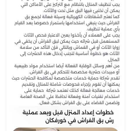
يجب تنظيف المنازل بانتظام مع التركيز على الأماكن التي
يمكن أن تختبئ فيها البق مثل تحت والأثاث.
كما تعتبر الشفاطات الكهربائية وسيلة فعالة لجمع بق
الفراش حيث ينبغي استخدامها باستمرار خصوصا بعد القيام
بأي عملية تنظيف.
يجب على العملاء أن يأخذوا بعين الاعتبار فحص الأثاث
المستعمل قبل شرائه حيث يمكن لبق الفراش أن يخفي في
زوايا الأثاث أو في القماش وبالتالي فإن التأكد من سلامة
الأثاث هو خطوة أساسية لتجنب إدخال هذه الحشرات إلى
المنزل.
من أهم وسائل الوقاية الفعالة أيضا استخدام مواد طبيعية
أو مبيدات حشرية مخصصة للتحكم في بق الفراش.
تقدم شركة حماية خدمات متخصصة لمكافحة الحشرات حيث
يمكنها أن تقوم بإجراء فحوصات شاملة للمنازل وتقديم
خدمات معالجة فعالة كذلك تعتمد شركة حماية على
استخدام تقنيات آمنة وفعالة تحافظ على الصحة العامة
وتضمن القضاء على بق الفراش بشكل فعال.
خطوات إعداد المنزل قبل وبعد عملية
رش بق الفراش في خورفكان