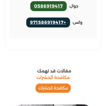
0586919417
جوال:
+971586919417
واتس:
مقالات قد تهمك
مكافحة الحشرات
مكافحة الحشرات