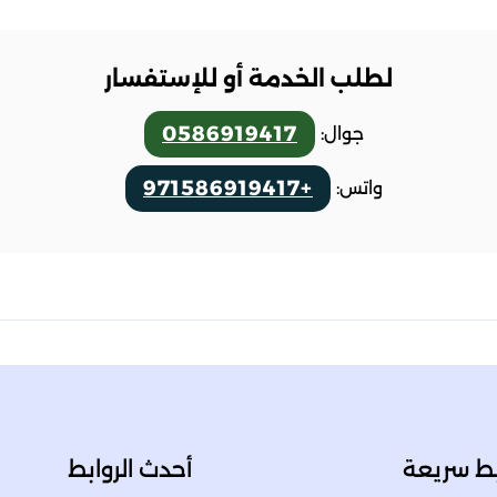
لطلب الخدمة أو للإستفسار
0586919417
جوال:
+971586919417
واتس:
بط سريعة
أحدث الروابط