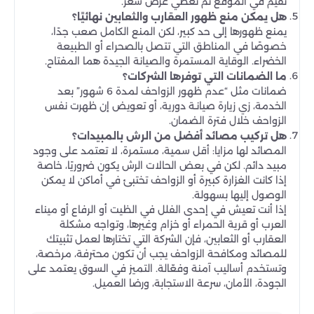
تقيّم في الموقع ثم تعطي عرض سعر.
هل يمكن منع ظهور العقارب والثعابين نهائيًا؟
يمنع ظهورها إلى حد كبير، لكن المنع الكامل صعب جدًا،
خصوصًا في المناطق التي تتصل بالصحراء أو الطبيعة
الخضراء. الوقاية المستمرة والصيانة الجيدة هما المفتاح.
ما الضمانات التي توفرها الشركات؟
ضمانات مثل “عدم ظهور الزواحف لمدة 6 شهور” بعد
الخدمة، زي زيارة صيانـة دورية، أو تعويض إن ظهرت نفس
الزواحف خلال فترة الضمان.
هل تركيب مصائد أفضل من الرش بالمبيدات؟
المصائد لها مزايا: أقل سمية، مستمرة، لا تعتمد على وجود
مبيد دائم. لكن في بعض الحالات الرش يكون ضروريًا، خاصة
إذا كانت الغزارة كبيرة أو الزواحف تختبئ في أماكن لا يمكن
الوصول إليها بسهولة.
إذا أنت تعيش في إحدى الفلل في الظيت أو الرفاع أو ميناء
العرب أو قرية الحمراء أو خزام وغيرها، وتواجه مشكلة
العقارب أو الثعابين، فإن الشركة التي تختارها لعمل تثبيتك
للمصائد ومكافحة الزواحف يجب أن تكون محترفة، مرخصة،
وتستخدم أساليب آمنة وفعّالة. التميز في السوق يعتمد على
الجودة، الأمان، سرعة الاستجابة، ورضا العميل.