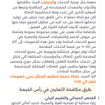
معينة مثل نوعية الخدمات و
المراد مكافحتها
الحشرات
والأدوات والمعدات المستخدمة في المكافحة وغيرها من
المعايير الأخرى التي تحدد وفقا لاستراتيجية الشركة.
لكن مع شركة حماية لا داعي للقلق حيث تحرص على توفير
خدماتها بأسعار على قد الايد فى متناول الجميع حرصا منها
على تخفيف الأعباء المالية الكبيرة على العميل.
بالإضافة لذلك تعمل على توفير مجموعة متنوعة وشاملة
من عروض الخصم والتخفيضات المميزة والحصرية على
جميع الخدمات المتاحة وقد تصل هذه الخصومات إلى أكثر
من 50 % من قيمة الخدمات المقدمة.
كذلك توفر عروض إستثنائية وترويجية على جميع الخدمات
المقدمة لكبرى الشركات والمؤسسات المختلفة التي تحتاج
إلى خدمات مكافحة الثعابين والعقارب بشكل دوري ومستمر
وهذا جعلها منافس قوى للشركات العملاقة المتخصصة
في مجال مكافحة الحشرات.
اقرأ المزيد:
شركة حماية لتنظيف المنازل بدبي خصومات
تصل الي 35%
طرق مكافحة الثعابين في رأس الخيمة
الفحص الميداني والتقييم البيئي
زيارة مسائية أو صباحية للفيلا والمحيط، تحديد أماكن الجحور،