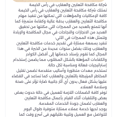
شركة مكافحة الثعابين والعقارب في رأس الخيمة
تمتلك شركة مكافحة الثعابين والعقارب في رأس الخيمة
كافة الإمكانيات والمؤهلات التي تمكنها من تنفيذ مهام
مكافحة الثعابين والعقارب بدقة عالية وكفاءة متميزة كما
أنها تتمتع بالعديد من المميزات التي مكنتها من تحقيق
العديد من الانجازات والنجاحات في مجال المكافحة والإبادة
وتتمثل هذه المميزات في الآتي:
تنفرد بسمعة ممتازة في تقديم خدمات مكافحة الثعابين
والعقارب وذلك بفضل سنوات عديدة من الخبرة في هذا
المجال كما تقوم بإسناد خدماتها إلى أفضل الكوادر
والكفاءات المؤهلة بالشكل المطلوب مما يضمن إستخدام
إستراتيجيات فعالة ومناسبة لكل حالة.
تستخدم معدات متطورة وأساليب متقدمة تضمن تقليل
المخاطر المرتبطة بالثعابين والعقارب كما تساعد في القضاء
عليها بشكل فعال بدون أي آثار جانبية ضارة تؤثر على صحة
وسلامة العملاء.
توفر كافة الضمانات اللازمة للعميل في حالة حدوث بعض
بعض والتلفيات أثناء القيام بأعمال مكافحة الثعابين
والعقارب لضمان جودة الخدمات المقدمة.
يوجد لديها خدمة عملاء ممتازة متوفرة طوال اليوم
للتواصل مع العميل وتلبية طلباتهم في أسرع وقت كما