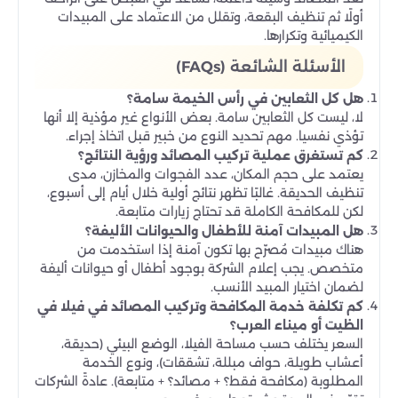
أولًا ثم تنظيف البقعة، وتقلل من الاعتماد على المبيدات
الكيميائية وتكرارها.
الأسئلة الشائعة (FAQs)
هل كل الثعابين في رأس الخيمة سامة؟
لا، ليست كل الثعابين سامة. بعض الأنواع غير مؤذية إلا أنها
تؤذي نفسيا. مهم تحديد النوع من خبير قبل اتخاذ إجراء.
كم تستغرق عملية تركيب المصائد ورؤية النتائج؟
يعتمد على حجم المكان، عدد الفجوات والمخازن، مدى
تنظيف الحديقة. غالبًا تظهر نتائج أولية خلال أيام إلى أسبوع،
لكن للمكافحة الكاملة قد تحتاج زيارات متابعة.
هل المبيدات آمنة للأطفال والحيوانات الأليفة؟
هناك مبيدات مُصرّح بها تكون آمنة إذا استخدمت من
متخصص. يجب إعلام الشركة بوجود أطفال أو حيوانات أليفة
لضمان اختيار المبيد الأنسب.
كم تكلفة خدمة المكافحة وتركيب المصائد في فيلا في
الظيت أو ميناء العرب؟
السعر يختلف حسب مساحة الفيلا، الوضع البيئي (حديقة،
أعشاب طويلة، حواف مبللة، تشققات)، ونوع الخدمة
المطلوبة (مكافحة فقط؟ + مصائد؟ + متابعة). عادةً الشركات