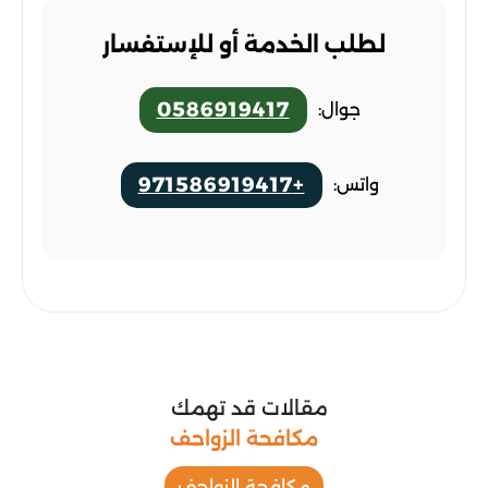
لطلب الخدمة أو للإستفسار
0586919417
جوال:
+971586919417
واتس:
مقالات قد تهمك
مكافحة الزواحف
مكافحة الزواحف