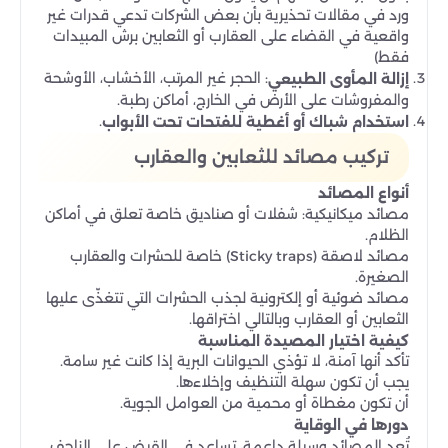
ورد في مقالات تحذيرية بأن بعض الشركات تدعي قدرات غير
واقعية في القضاء على العقارب أو الثعابين برش المبيدات
فقط)
: الحجر غير المرتب، الأخشاب، الأوشحة
إزالة المأوى الطبيعي
والمفروشات على الأرض في الخارج، أماكن رطبة.
.
استخدام شباك أو أغطية للفتحات تحت الأبواب
تركيب مصائد للثعابين والعقارب
أنواع المصائد
مصائد ميكانيكية: شفلات أو صناديق خاصة تعلق في أماكن
الظلام.
مصائد لاصقة (Sticky traps) خاصة للحشرات والعقارب
الصغيرة.
مصائد ضوئية أو إلكترونية لجذب الحشرات التي تتغذّى عليها
الثعابين أو العقارب وبالتالي اختراقها.
كيفية اختيار المصيدة المناسبة
تأكد أنها آمنة، لا تؤذي الحيوانات البرية إذا كانت غير سامة.
يجب أن تكون سهلة التنظيف وإخلاءها.
أن تكون مغطاة أو محمية من العوامل الجوية.
دورها في الوقاية
تُعد المصائد وسيلة داعمة، تساعد في القبض على الزاحف