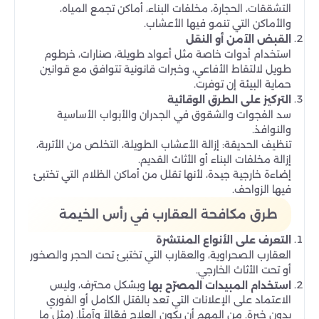
التشققات، الحجارة، مخلفات البناء، أماكن تجمع المياه،
والأماكن التي تنمو فيها الأعشاب.
القبض الآمن أو النقل
استخدام أدوات خاصة مثل أعواد طويلة، صنارات، خرطوم
طويل لالتقاط الأفاعي، وخبرات قانونية تتوافق مع قوانين
حماية البيئة إن توفرت.
التركيز على الطرق الوقائية
سد الفجوات والشقوق في الجدران والأبواب الأساسية
والنوافذ.
تنظيف الحديقة: إزالة الأعشاب الطويلة، التخلص من الأتربة،
إزالة مخلفات البناء أو الأثاث القديم.
إضاءة خارجية جيدة، لأنها تقلل من أماكن الظلام التي تختبئ
فيها الزواحف.
طرق مكافحة العقارب في رأس الخيمة
التعرف على الأنواع المنتشرة
العقارب الصحراوية، والعقارب التي تختبئ تحت الحجر والصخور
أو تحت الأثاث الخارجي.
وبشكل محترف، وليس
استخدام المبيدات المصرّح بها
الاعتماد على الإعلانات التي تعد بالقتل الكامل أو الفوري
بدون خبرة. من المهم أن يكون العلاج فعّالاً وآمنًا. (مثل ما