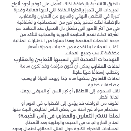
بالطرق التقليدية بالإضافة لذلك تعمل على توفير أجود أنواع
المبيدات التي تتميز برائحتها النفاذة التي لديها فعالية وقدرة
كبيرة في التخلص النهائي والسريع من الثعابين والعقارب.
بالإضافة لذلك تتمتع بقدر كبير من المصداقية والشفافية
هي من أكثر الأمور التي تشغل بال العميل عند التعاقد مع
الشركة كذلك تقدم المتابعة الدورية والمجانية للتأكد من
جودة الخدمات المقدمة وهذا جعلها من الاختيارات المثالية
لأغلب العملاء لما تقدمه من خدمات مميزة بأسعار
مخفضة تناسب جميع العملاء.
التهديدات الصحية التي تسببها الثعابين والعقارب
يمكن أن تكون مؤلمة وقد تكون سامة
لدغات العقارب
وتتطلب إسعافًا طبيًا عاجلاً.
بعضها سام جدًا ويهدد الحياة أو يسبب
لدغات الثعابين
مضاعفات خطيرة.
نقل السموم إلى الأطفال أو كبار السن أو المرضى يجعل
الحالة أخطر.
الخوف من الزواحف قد يؤدي إلى اضطراب في النوم أو
استخدام مواد غير آمنة من بعض الناس لتخليص البيت منها.
لماذا تنتشر الثعابين والعقارب في رأس الخيمة؟
المناخ الحار والجاف في الصيف والرطوبة بعد الأمطار.
المساحات الخضراء الكبيرة حول الفلل، الحدائق، احتمال وجود