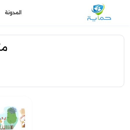
المدونة
مك