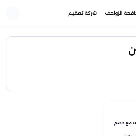
فحة الزواحف
شركة تعقيم
ن
احف مع خصم
رب من