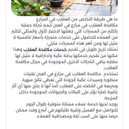
ما هي طريقة التخلص من العقارب في المزارع
مكافحة العقارب في مزارع في العين تتميز شركة حماية
بالكثير من المميزات التي جعلتها الاختيار الأول والمثالي للكثير
من العملاء للحصول على خدمات متميزة بأسعار تنافسية لا
مثيل لها ومن أهم هذه المميزات مايلي:
تمتلك تاريخ طويل في تقديم
وهذا
خدمات مكافحة العقارب
مكنها من تقديم خدماتها بدقة عالية واحترافية لا مثيل لها
مقارنة بباقي الشركات الاخرى الموجودة في مجال مكافحة
العقارب.
تستخدم مكافحة العقارب في مزارع في العين تقنيات
متطورة ومبيدات عالية الجودة التي تعطي نتائج مبهرة
وسريعة في القضاء على العقارب كما أنها لا ينتج عنها أي آثار
جانبية ضارة تؤثر على النباتات والحيوانات الموجودة داخل
المزرعة.
يوجد لديها خدمة عملاء ممتازة متوفرة طوال اليوم
للتواصل مع العميل وتلبية طلباتهم في أسرع وقت ممكن
حرصا منها على كسب ثقة ومصداقية العملاء.