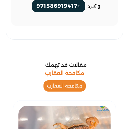
+971586919417
واتس:
مقالات قد تهمك
مكافحة العقارب
مكافحة العقارب