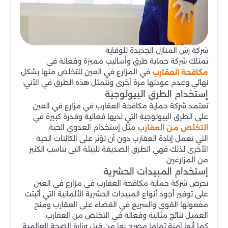
شركة رش المنازل الجديدة للوقاية
تمتلك شركة حماية طرق وأساليب مميزة وفعالة في
في المزارع في العين للتخلص منها بشكل
مكافحة العقارب
نهائي وعدم عودتها مرة أخرى وتتمثل هذه الطرق في الآتي:
إستخدام الطرق البيولوجية
تعتمد شركة حماية مكافحة العقارب في مزارع في العين
على الطرق البيولوجية التي لديها فعالية وقدرة كبيرة في
مثل إستخدام العدوي الحية.
التخلص من العقارب
التي تعمل إبادة العقارب دون أن تؤثر على الكائنات الحية
الأخرى لذلك فهي الطرق الصديقة للبيئة التي تناسب الكثير
من المزارعين.
إستخدام المبيدات الحشرية
تحرص شركة حماية مكافحة العقارب في مزارع في العين
على توفير أجود أنواع المبيدات الحشرية الألمانية التي أثبتت
مفعولها القوي والسريع في القضاء على العقارب ومنح
العميل نتائج مثالية وفعالة في التخلص من العقارب.
كما أنها آمنة تماما مصرح بها من قبل وزارة الصحة العالمية