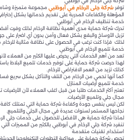
شركة جلي الرخام في أبوظبي
توفر
مجموعة متميزة وشاملة
شركة جلى الرخام في أبوظبي
المؤهلة والكفاءات المدربة على تقديم خدماتها بشكل إحترا
خدمة تنظيف الرخام في أبوظبي
تدرك شركة حماية مدى أهمية نظافة الرخام لذلك وفرت أفض
تزيل الأوساخ والبقع بشكل فعال وآمن بدون أي اضرار على جود
لذلك فإذا كنت ترغب في الحصول على نظافة مثالية للرخام م
خدمة تلميع الرخام في أبوظبي
تعد من أهم الخدمات التي يحرص عليها الكثير من العملاء لأنه
لهذا حرصت شركة حماية على توفير خدمات تلميع البلاط باست
كذلك تزيد من العمر الافتراضي للرخام.
كما أنها تحمي من الرخام من التلف والتآكل بشكل سريع فسارع
خدمة تلميع أرضيات المنازل
تعتبر أكثر الخدمات طلبا من قبل اغلب العملاء لأن الأرضي
مجال جلي وتلميع الأرضيات.
لكن ليس بنفس جودة وكفاءة شركة حماية التي تمتلك كافة ال
نجاحها المستمر لسنوات عديدة في مجال الجلي والتلميع.
لماذا شركة حماية هي الأفضل للحصول على خدمات جلي الرخ
تنفرد شركة جلي الرخام في أبوظبي بالكثير من المميزات التي
استخدام تقنيات متقدمة
تحرص شركة حماية على مواكبة التطورات التكنولوجيا الحديثة 