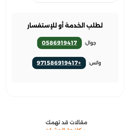
لطلب الخدمة أو للإستفسار
0586919417
جوال:
+971586919417
واتس:
مقالات قد تهمك