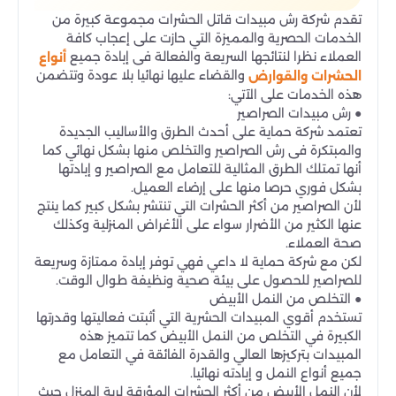
تقدم شركة رش مبيدات قاتل الحشرات مجموعة كبيرة من
الخدمات الحصرية والمميزة التي حازت على إعجاب كافة
العملاء نظرا لنتائجها السريعة والفعالة فى إبادة جميع
أنواع
والقضاء عليها نهائيا بلا عودة وتتضمن
الحشرات والقوارض
هذه الخدمات على الآتي:
● رش مبيدات الصراصير
تعتمد شركة حماية على أحدث الطرق والأساليب الجديدة
والمبتكرة فى رش الصراصير والتخلص منها بشكل نهائي كما
أنها تمتلك الطرق المثالية للتعامل مع الصراصير و إبادتها
بشكل فوري حرصا منها على إرضاء العميل.
لأن الصراصير من أكثر الحشرات التي تنتشر بشكل كبير كما ينتج
عنها الكثير من الأضرار سواء على الأغراض المنزلية وكذلك
صحة العملاء.
لكن مع شركة حماية لا داعي فهي توفر إبادة ممتازة وسريعة
للصراصير للحصول على بيئة صحية ونظيفة طوال الوقت.
● التخلص من النمل الأبيض
تستخدم أقوي المبيدات الحشرية التي أثبتت فعاليتها وقدرتها
الكبيرة في التخلص من النمل الأبيض كما تتميز هذه
المبيدات بتركيزها العالي والقدرة الفائقة في التعامل مع
جميع أنواع النمل و إبادته نهائيا.
لأن النمل الأبيض من أكثر الحشرات المؤرقة لربة المنزل حيث