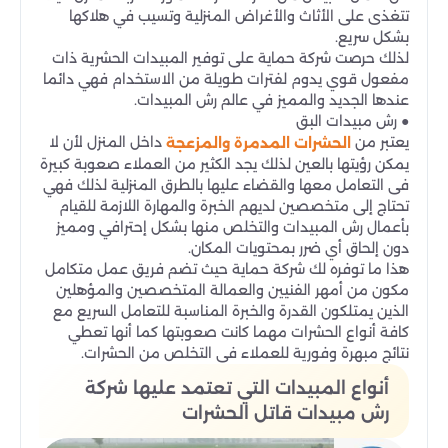
تتغذى على الأثاث والأغراض المنزلية وتسيب في هلاكها
بشكل سريع.
لذلك حرصت شركة حماية على توفير المبيدات الحشرية ذات
مفعول قوي يدوم لفترات طويلة من الاستخدام فهي دائما
عندها الجديد والمميز في عالم رش المبيدات.
● رش مبيدات البق
يعتبر من
داخل المنزل لأن لا
الحشرات المدمرة والمزعجة
يمكن رؤيتها بالعين لذلك يجد الكثير من العملاء صعوبة كبيرة
فى التعامل معها والقضاء عليها بالطرق المنزلية لذلك فهي
تحتاج إلى متخصصين لديهم الخبرة والمهارة اللازمة للقيام
بأعمال رش المبيدات والتخلص منها بشكل إحترافي ومميز
دون إلحاق أي ضرر بمحتويات المكان.
هذا ما توفره لك شركة حماية حيث تضم فريق عمل متكامل
مكون من أمهر الفنيين والعمالة المتخصصين والمؤهلين
الذين يمتلكون القدرة والخبرة المناسبة للتعامل السريع مع
كافة أنواع الحشرات مهما كانت صعوبتها كما أنها تعطي
نتائج مبهرة وفورية للعملاء فى التخلص من الحشرات.
أنواع المبيدات التي تعتمد عليها شركة
رش مبيدات قاتل الحشرات