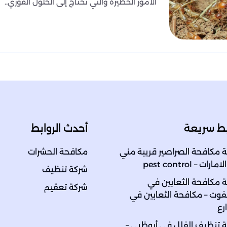
الأمور الخطيرة والتي تحتاج إلى الحلول الفوري..
بط سريعة
أحدث الروابط
 مكافحة الصراصير قريبة مني
مكافحة الحشرات
رات – pest control
شركة تنظيف
 مكافحة الثعابين في
شركة تعقيم
ت – مكافحة الثعابين في
رع
 تنظيف الفلل في أبوظبي –