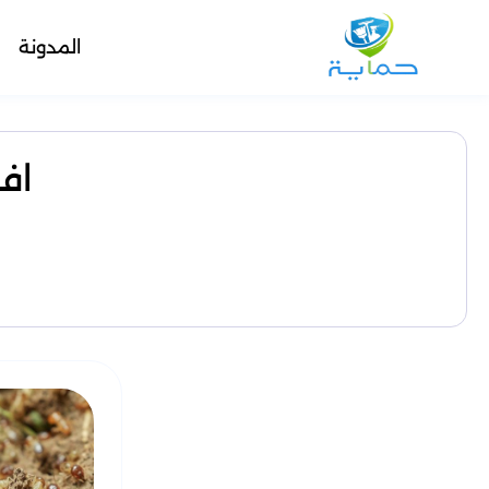
المدونة
اف