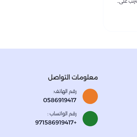
رتب على..
معلومات التواصل
رقم الهاتف:
0586919417
رقم الواتساب :
+971586919417