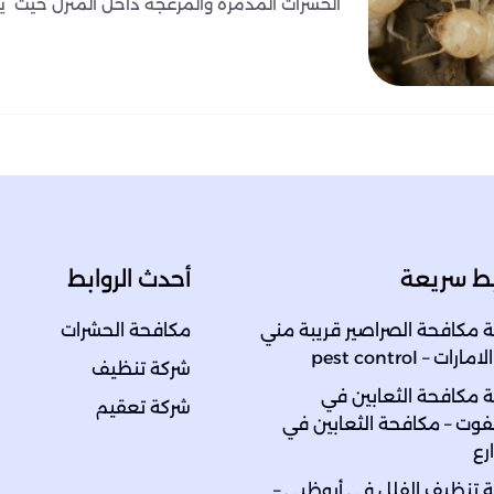
الحشرات المدمرة والمزعجة داخل المنزل حيث يت
بط سريعة
أحدث الروابط
 مكافحة الصراصير قريبة مني
مكافحة الحشرات
رات – pest control
شركة تنظيف
 مكافحة الثعابين في
شركة تعقيم
ت – مكافحة الثعابين في
رع
 تنظيف الفلل في أبوظبي –